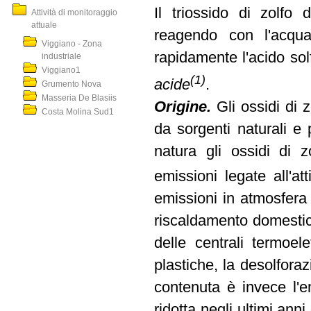
Il triossido di zolfo 
Attività di monitoraggio
attuale
reagendo con l'acqua
Viggiano - Zona
rapidamente l'acido sol
industriale
Viggiano1
(1)
acide
.
Grumento Nova
Masseria De Blasiis
Origine.
Gli ossidi di 
Costa Molina Sud1
da sorgenti naturali e 
natura gli ossidi di z
emissioni legate all'a
emissioni in atmosfera 
riscaldamento domestico
delle centrali termoel
plastiche, la desolforaz
contenuta è invece l'e
ridotta negli ultimi ann