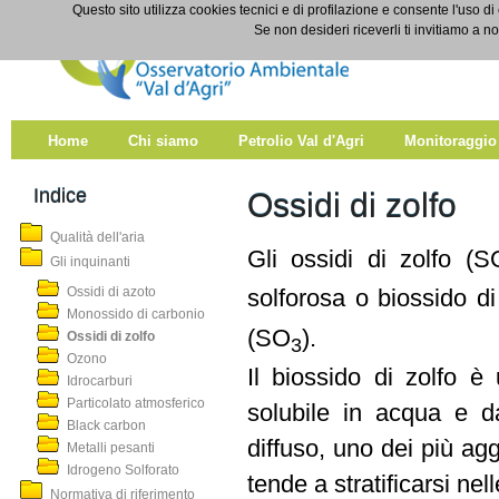
Salta al contenuto
Questo sito utilizza cookies tecnici e di profilazione e consente l'uso di
Ossidi di zolfo
Se non desideri riceverli ti invitiamo a n
Home
Chi siamo
Petrolio Val d'Agri
Monitoraggio
Indice
Ossidi di zolfo
Qualità dell'aria
Gli ossidi di zolfo (S
Gli inquinanti
Ossidi di azoto
solforosa o biossido d
Monossido di carbonio
(SO
).
Ossidi di zolfo
3
Ozono
Il biossido di zolfo è
Idrocarburi
Particolato atmosferico
solubile in acqua e da
Black carbon
diffuso, uno dei più agg
Metalli pesanti
Idrogeno Solforato
tende a stratificarsi ne
Normativa di riferimento