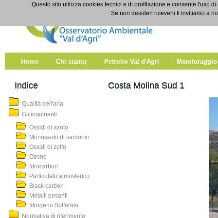
Salta al contenuto
Questo sito utilizza cookies tecnici e di profilazione e consente l'uso di
Costa Molina Sud1
Se non desideri riceverli ti invitiamo a n
Home
Chi siamo
Petrolio Val d'Agri
Monitoraggio
Indice
Costa Molina Sud 1
Qualità dell'aria
Gli inquinanti
Ossidi di azoto
Monossido di carbonio
Ossidi di zolfo
Ozono
Idrocarburi
Particolato atmosferico
Black carbon
Metalli pesanti
Idrogeno Solforato
Normativa di riferimento