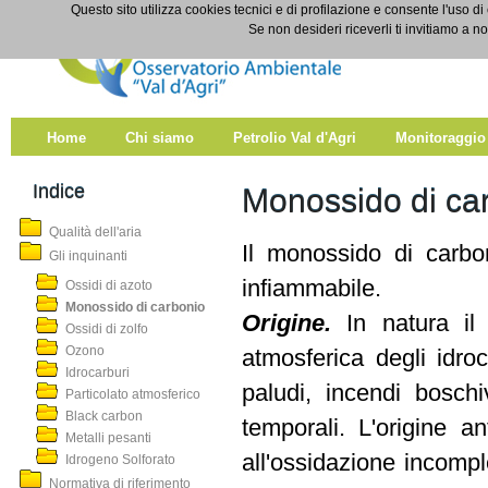
Salta al contenuto
Questo sito utilizza cookies tecnici e di profilazione e consente l'uso di
Monossido di carbonio
Se non desideri riceverli ti invitiamo a n
Home
Chi siamo
Petrolio Val d'Agri
Monitoraggio
Indice
Monossido di ca
Qualità dell'aria
Il monossido di carbo
Gli inquinanti
infiammabile.
Ossidi di azoto
Monossido di carbonio
Origine.
In natura il
Ossidi di zolfo
Ozono
atmosferica degli idro
Idrocarburi
paludi, incendi boschi
Particolato atmosferico
Black carbon
temporali. L'origine a
Metalli pesanti
all'ossidazione incomple
Idrogeno Solforato
Normativa di riferimento