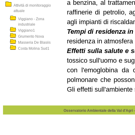
a benzina, al trattament
Attività di monitoraggio
attuale
raffinerie di petrolio, 
Viggiano - Zona
agli impianti di riscal
industriale
Tempi di residenza in
Viggiano1
Grumento Nova
residenza in atmosfera 
Masseria De Blasiis
Costa Molina Sud1
Effetti sulla salute
e
s
tossico sull'uomo e sug
con l'emoglobina da c
polmonare che possono 
Gli effetti sull'ambiente
Osservatorio Ambientale della Val d'Agri -