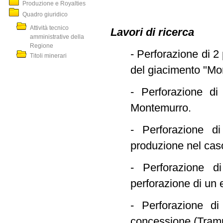
Produzione e Royalties
Quadro giuridico
Attività tecnico
Lavori di ricerca
amministrative della
Regione
- Perforazione di 2
Titoli minerari
del giacimento "Mon
- Perforazione di
Montemurro.
- Perforazione d
produzione nel caso
- Perforazione d
perforazione di un
- Perforazione di
concessione (Tramu