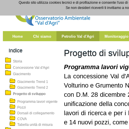
Salta al contenuto
Questo sito utilizza cookies tecnici e di profilazione e consente l'uso di
Progetto di sviluppo
Se non desideri riceverli ti invitiamo a n
Home
Chi siamo
Petrolio Val d'Agri
Monitoraggio
Indice
Progetto di svilu
Storia
Programma lavori vig
Concessione Val d'Agri
Giacimento
La concessione Val d'A
Giacimento Trend 1
Volturino e Grumento No
Giacimento Trend 2
con D.M. 28 dicembre 2
Progetto di sviluppo
Programma lavori vigente
unificazione della conc
Pozzi
lavori di ricerca e per i
Dorsali di collegamento
COVA
e 14 nuovi pozzi, come d
Tabella unità di misura