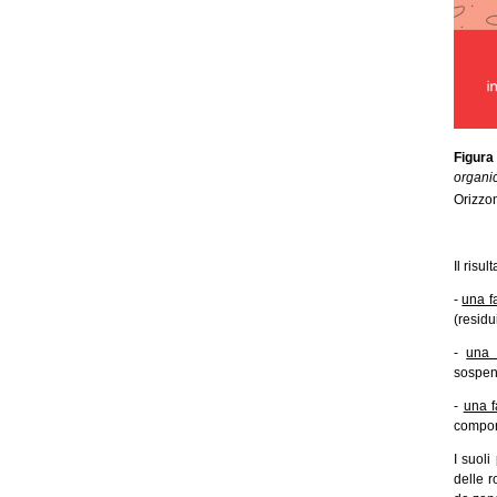
Figura 
organi
Orizzo
Il risu
-
una f
(resid
-
una 
sospens
-
una 
compon
I suol
delle 