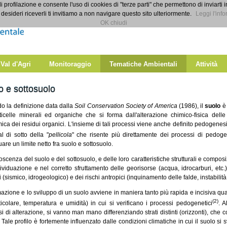
di profilazione e consente l'uso di cookies di "terze parti" che permettono di inviarti 
desideri riceverli ti invitiamo a non navigare questo sito ulteriormente.
Leggi l'info
OK chiudi
 Val d'Agri
Monitoraggio
Tematiche Ambientali
Attività
o e sottosuolo
o la definizione data dalla
Soil Conservation Society of America
(1986), il
suolo
è 
ticelle minerali ed organiche che si forma dall'alterazione chimico-fisica dell
ica dei residui organici. L'insieme di tali processi viene anche definito pedogenesi
l di sotto della "
pellicola
" che risente più direttamente dei processi di pedoge
uare un limite netto fra suolo e sottosuolo.
scenza del suolo e del sottosuolo, e delle loro caratteristiche strutturali e compo
dividuazione e nel corretto sfruttamento delle georisorse (acqua, idrocarburi, etc.
i (sismico, idrogeologico) e dei rischi antropici (inquinamento delle falde, instabilità 
azione e lo sviluppo di un suolo avviene in maniera tanto più rapida e incisiva qua
(2)
ticolare, temperatura e umidità) in cui si verificano i processi pedogenetici
. A
i di alterazione, si vanno man mano differenziando strati distinti (orizzonti), che cos
 Tale profilo è fortemente influenzato dalle condizioni climatiche in cui il suolo si sv