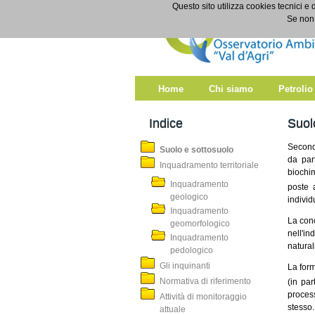
Salta al contenuto
Questo sito utilizza cookies tecnici e 
Suolo e sottosuolo
Se non 
Home
Chi siamo
Petrolio
Indice
Suol
Second
Suolo e sottosuolo
da par
Inquadramento territoriale
biochim
Inquadramento
poste a
geologico
individ
Inquadramento
La cono
geomorfologico
nell'in
Inquadramento
natural
pedologico
Gli inquinanti
La form
Normativa di riferimento
(in par
process
Attività di monitoraggio
stesso.
attuale