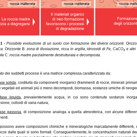
1 -
Possibile evoluzione di un suolo con formazione dei diversi orizzonti.
Orizzo
ca.
Orizzonte B:
zona di illuviazione, ricca in argilla, idrossidi di Fe, CaCO
e altri
3
nte C:
roccia madre parzialmente destrutturata e decomposta.
ltato dei suddetti processi è una matrice complessa caratterizzata da:
ase solida
, costituita da componenti inorganici (frammenti di rocce, minerali primari
ui vegetali ed animali più o meno decomposti, biomassa, sostanze umiche di neoge
fase liquida
, prevalentemente acqua, in cui sono contenute sostanze inorga
ione, colloidi di varia natura;
fase gassosa
, di composizione analoga a quella atmosferica, con alcune differenz
enti.
i possono avere composizioni chimiche e mineralogiche marcatamente differenti, c
rocce dalle quali si sono formati. Conseguentemente, le concentrazioni naturali 