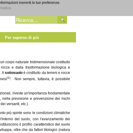
informazioni inerenti le tue preferenze.
Entra
rmativa.
Per saperne di più
un corpo naturale tridimensionale costituito
e rocce e dalla trasformazione biologica e
. Il
sottosuolo
è costituito da terreni e rocce
(1)
nesi
. Non sempre, tuttavia, è possibile
sizionali, riveste un'importanza fondamentale
), nella previsione e prevenzione dei rischi
dei versanti, etc.).
nto più spinte sono le condizioni climatiche
ll'interno del suolo, con l'avanzamento dei
tituiscono il profilo caratteristico del suolo
iluppa, oltre che da fattori litologici (natura