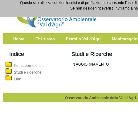
Salta al contenuto
Questo sito utilizza cookies tecnici e di profilazione e consente l'uso di
Studi e ricerche
Se non desideri riceverli ti invitiamo a n
Home
Chi siamo
Petrolio Val d'Agri
Monitoraggio
Indice
Studi e Ricerche
IN AGGIORNAMENTO
Per saperne di più
Studi e ricerche
Link
Osservatorio Ambientale della Val d'Agri -