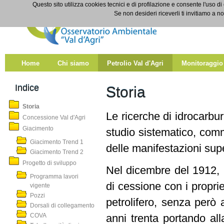
Salta al contenuto
Questo sito utilizza cookies tecnici e di profilazione e consente l'uso di
Storia
Se non desideri riceverli ti invitiamo a n
Home
Chi siamo
Petrolio Val d'Agri
Monitoraggio
Indice
Storia
Storia
Le ricerche di idrocarbur
Concessione Val d'Agri
Giacimento
studio sistematico, comm
Giacimento Trend 1
delle manifestazioni super
Giacimento Trend 2
Progetto di sviluppo
Nel dicembre del 1912, la
Programma lavori
di cessione con i proprie
vigente
Pozzi
petrolifero, senza però 
Dorsali di collegamento
COVA
anni trenta portando all