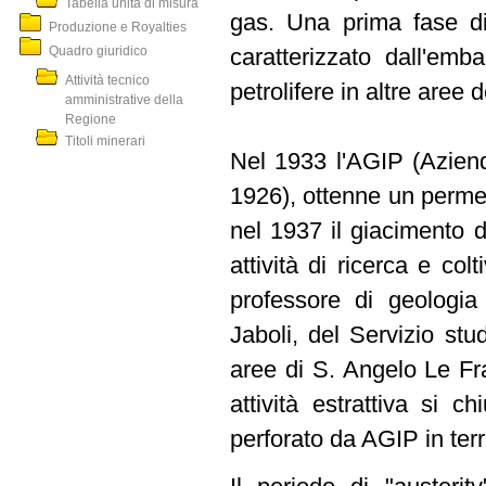
Tabella unità di misura
gas. Una prima fase di
Produzione e Royalties
Quadro giuridico
caratterizzato dall'emb
Attività tecnico
petrolifere in altre aree de
amministrative della
Regione
Titoli minerari
Nel 1933 l'AGIP (Azienda
1926), ottenne un permes
nel 1937 il giacimento d
attività di ricerca e col
professore di geologia 
Jaboli, del Servizio st
aree di S. Angelo Le Fr
attività estrattiva si c
perforato da AGIP in terr