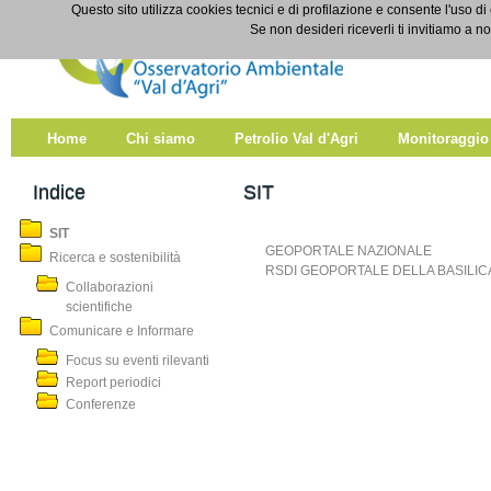
Salta al contenuto
Questo sito utilizza cookies tecnici e di profilazione e consente l'uso di
SIT
Se non desideri riceverli ti invitiamo a n
Home
Chi siamo
Petrolio Val d'Agri
Monitoraggio
Indice
SIT
SIT
GEOPORTALE NAZIONALE
Ricerca e sostenibilità
RSDI GEOPORTALE DELLA BASILIC
Collaborazioni
scientifiche
Comunicare e Informare
Focus su eventi rilevanti
Report periodici
Conferenze