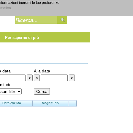
informazioni inerenti le tue preferenze.
Entra
rmativa.
Per saperne di più