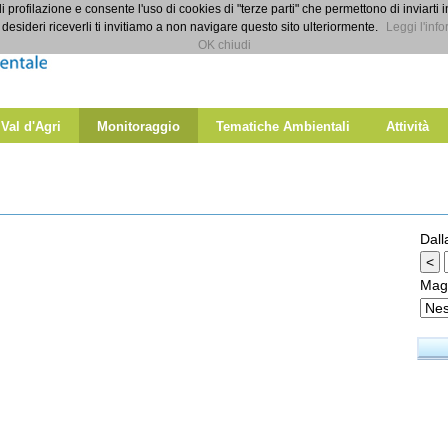
di profilazione e consente l'uso di cookies di "terze parti" che permettono di inviarti 
desideri riceverli ti invitiamo a non navigare questo sito ulteriormente.
Leggi l'info
OK chiudi
 Val d'Agri
Monitoraggio
Tematiche Ambientali
Attività