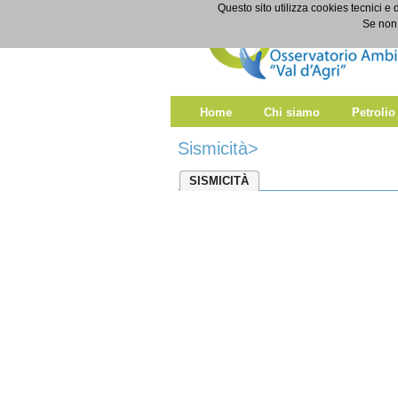
Salta al contenuto
Questo sito utilizza cookies tecnici e 
Sismicità
Se non 
Home
Chi siamo
Petrolio