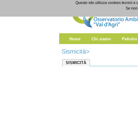
Salta al contenuto
Questo sito utilizza cookies tecnici e 
Sismicità
Se non 
Home
Chi siamo
Petrolio