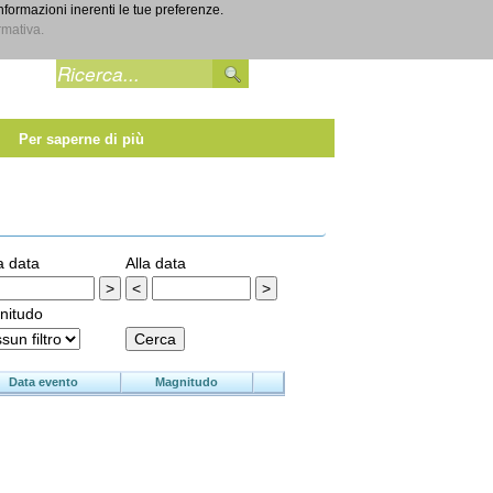
informazioni inerenti le tue preferenze.
Entra
rmativa.
Per saperne di più