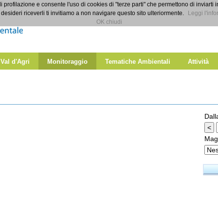
di profilazione e consente l'uso di cookies di "terze parti" che permettono di inviarti 
desideri riceverli ti invitiamo a non navigare questo sito ulteriormente.
Leggi l'info
OK chiudi
 Val d'Agri
Monitoraggio
Tematiche Ambientali
Attività