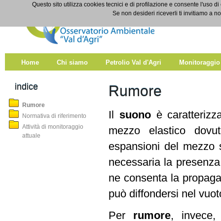
Salta al contenuto
Questo sito utilizza cookies tecnici e di profilazione e consente l'uso di
Rumore
Se non desideri riceverli ti invitiamo a n
Home
Chi siamo
Petrolio Val d'Agri
Monitoraggio
indice
Rumore
Rumore
Il
suono
è caratterizz
Normativa di riferimento
Attività di monitoraggio
mezzo elastico dovu
attuale
espansioni del mezzo s
necessaria la presenza
ne consenta la propagaz
può diffondersi nel vuot
Per
rumore
, invece,