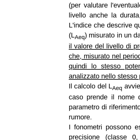
(per valutare l'eventua
livello anche la durat
L'indice che descrive qu
(L
) misurato in un d
Aeq
il valore del livello d
che, misurato nel perio
quindi lo stesso pote
analizzato nello stesso
Il calcolo del L
avvie
Aeq
caso prende il nome 
parametro di riferimento
rumore.
I fonometri possono es
precisione (classe 0