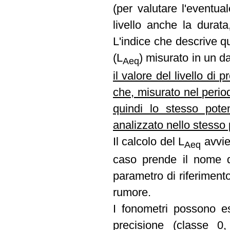
(per valutare l'eventua
livello anche la durat
L'indice che descrive qu
(L
) misurato in un d
Aeq
il valore del livello d
che, misurato nel perio
quindi lo stesso pote
analizzato nello stesso
Il calcolo del L
avvie
Aeq
caso prende il nome 
parametro di riferimento
rumore.
I fonometri possono es
precisione (classe 0