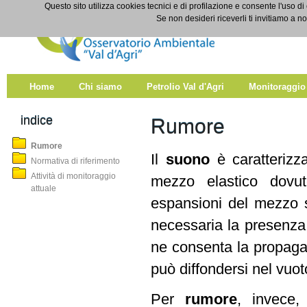
Salta al contenuto
Questo sito utilizza cookies tecnici e di profilazione e consente l'uso di
Rumore
Se non desideri riceverli ti invitiamo a n
Home
Chi siamo
Petrolio Val d'Agri
Monitoraggio
indice
Rumore
Rumore
Il
suono
è caratterizz
Normativa di riferimento
Attività di monitoraggio
mezzo elastico dovu
attuale
espansioni del mezzo s
necessaria la presenza
ne consenta la propagaz
può diffondersi nel vuot
Per
rumore
, invece,