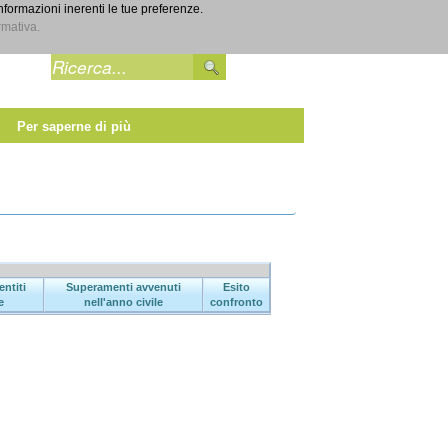
informazioni inerenti le tue preferenze.
Entra
rmativa.
Per saperne di più