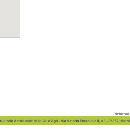
Richiesta
vatorio Ambientale della Val d'Agri - Via Vittorio Emanuele II, n.3 - 85052, Mar