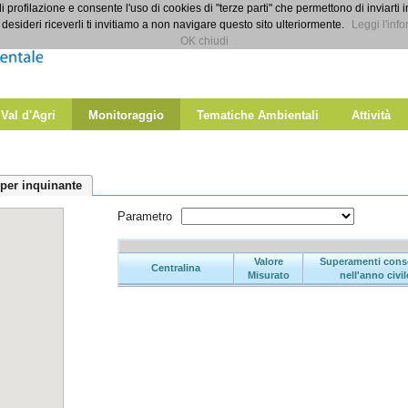
di profilazione e consente l'uso di cookies di "terze parti" che permettono di inviarti 
desideri riceverli ti invitiamo a non navigare questo sito ulteriormente.
Leggi l'info
OK chiudi
 Val d'Agri
Monitoraggio
Tematiche Ambientali
Attività