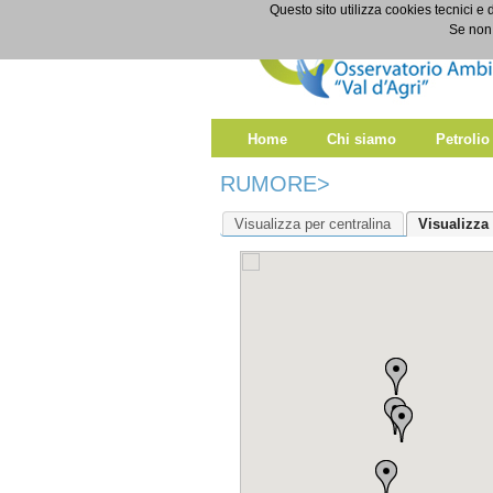
Salta al contenuto
Questo sito utilizza cookies tecnici e 
Rumore
Se non 
Home
Chi siamo
Petrolio