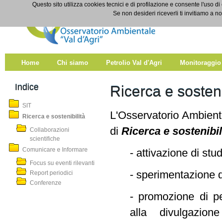
Salta al contenuto
Questo sito utilizza cookies tecnici e di profilazione e consente l'uso di
Ricerca e sostenibilità
Se non desideri riceverli ti invitiamo a n
Home
Chi siamo
Petrolio Val d'Agri
Monitoraggio
Indice
Ricerca e sosteni
SIT
L'Osservatorio Ambientale
Ricerca e sostenibilità
di
Ricerca e sostenibi
Collaborazioni
scientifiche
Comunicare e Informare
- attivazione di stud
Focus su eventi rilevanti
- sperimentazione d
Report periodici
Conferenze
- promozione di per
alla divulgazion