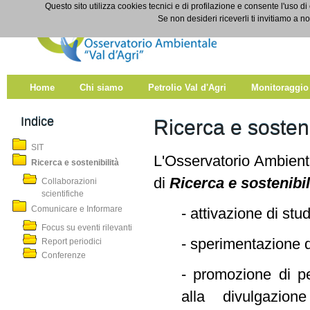
Salta al contenuto
Questo sito utilizza cookies tecnici e di profilazione e consente l'uso di
Ricerca e sostenibilità
Se non desideri riceverli ti invitiamo a n
Home
Chi siamo
Petrolio Val d'Agri
Monitoraggio
Indice
Ricerca e sosteni
SIT
L'Osservatorio Ambientale
Ricerca e sostenibilità
di
Ricerca e sostenibi
Collaborazioni
scientifiche
Comunicare e Informare
- attivazione di stud
Focus su eventi rilevanti
- sperimentazione d
Report periodici
Conferenze
- promozione di per
alla divulgazion