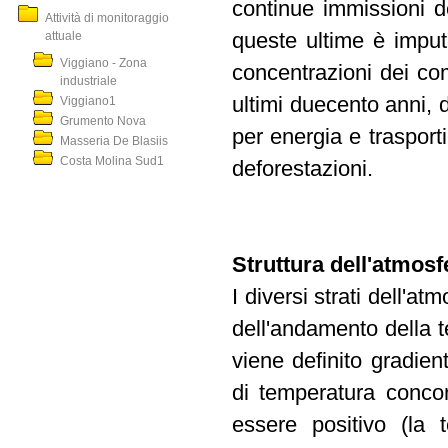
continue immissioni de
Attività di monitoraggio
attuale
queste ultime è imput
Viggiano - Zona
concentrazioni dei com
industriale
ultimi duecento anni, do
Viggiano1
Grumento Nova
per energia e trasporti,
Masseria De Blasiis
Costa Molina Sud1
deforestazioni.
Struttura dell'atmosf
I diversi strati dell'a
dell'andamento della 
viene definito gradien
di temperatura concor
essere positivo (la