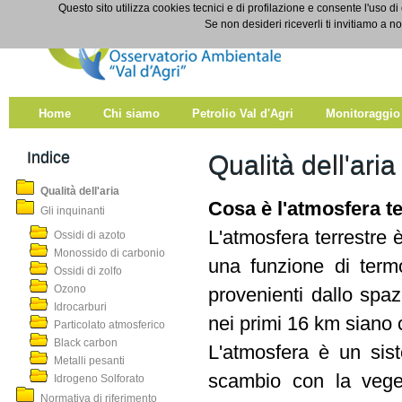
Salta al contenuto
Questo sito utilizza cookies tecnici e di profilazione e consente l'uso di
Qualità dell'aria
Se non desideri riceverli ti invitiamo a n
Home
Chi siamo
Petrolio Val d'Agri
Monitoraggio
Indice
Qualità dell'aria
Qualità dell'aria
Cosa è l'atmosfera te
Gli inquinanti
L'atmosfera terrestre 
Ossidi di azoto
Monossido di carbonio
una funzione di termo
Ossidi di zolfo
Ozono
provenienti dallo spa
Idrocarburi
nei primi 16 km siano 
Particolato atmosferico
Black carbon
L'atmosfera è un sist
Metalli pesanti
scambio con la veget
Idrogeno Solforato
Normativa di riferimento