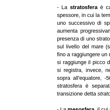
- La
stratosfera
è ca
spessore, in cui la te
uno successivo di sp
aumenta progressivam
presenza di uno strat
sul livello del mare 
fino a raggiungere un
si raggiunge il picco 
si registra, invece, n
sopra all'equatore, 
stratosfera è separat
transizione detta
stra
- La
mesosfera
, il c