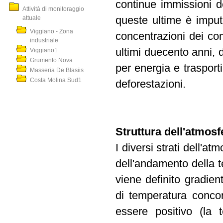
continue immissioni de
Attività di monitoraggio
attuale
queste ultime è imput
Viggiano - Zona
concentrazioni dei com
industriale
ultimi duecento anni, do
Viggiano1
Grumento Nova
per energia e trasporti,
Masseria De Blasiis
Costa Molina Sud1
deforestazioni.
Struttura dell'atmosf
I diversi strati dell'a
dell'andamento della 
viene definito gradien
di temperatura concor
essere positivo (la