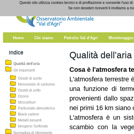
Salta al contenuto
Questo sito utilizza cookies tecnici e di profilazione e consente l'uso di
Qualità dell'aria
Se non desideri riceverli ti invitiamo a n
Home
Chi siamo
Petrolio Val d'Agri
Monitoraggio
Indice
Qualità dell'aria
Qualità dell'aria
Cosa è l'atmosfera te
Gli inquinanti
L'atmosfera terrestre 
Ossidi di azoto
Monossido di carbonio
una funzione di termo
Ossidi di zolfo
Ozono
provenienti dallo spa
Idrocarburi
nei primi 16 km siano 
Particolato atmosferico
Black carbon
L'atmosfera è un sist
Metalli pesanti
scambio con la veget
Idrogeno Solforato
Normativa di riferimento