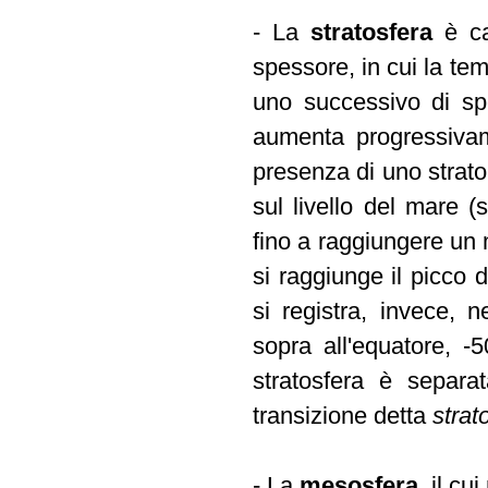
- La
stratosfera
è ca
spessore, in cui la te
uno successivo di sp
aumenta progressivam
presenza di uno strat
sul livello del mare 
fino a raggiungere un
si raggiunge il picco 
si registra, invece, n
sopra all'equatore, 
stratosfera è separat
transizione detta
stra
- La
mesosfera
, il c