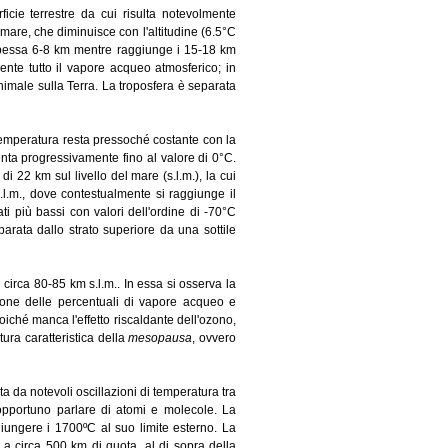
ficie terrestre da cui risulta notevolmente
mare, che diminuisce con l'altitudine (6.5°C
è spessa 6-8 km mentre raggiunge i 15-18 km
mente tutto il vapore acqueo atmosferico; in
nimale sulla Terra. La troposfera è separata
 temperatura resta pressoché costante con la
ta progressivamente fino al valore di 0°C.
 22 km sul livello del mare (s.l.m.), la cui
.m., dove contestualmente si raggiunge il
ati più bassi con valori dell'ordine di -70°C
arata dallo strato superiore da una sottile
 circa 80-85 km s.l.m.. In essa si osserva la
one delle percentuali di vapore acqueo e
iché manca l'effetto riscaldante dell'ozono,
ura caratteristica della
mesopausa
, ovvero
ta da notevoli oscillazioni di temperatura tra
 opportuno parlare di atomi e molecole. La
giungere i 1700ºC al suo limite esterno. La
a circa 500 km di quota, al di sopra della