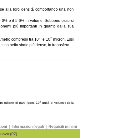
 base alla loro densità comportando una non
 lo 0% e il 5-6% in volume. Sebbene esso si
ponenti più importanti in quanto dalla sua
-3
2
diametro compreso tra 10
e 10
micron. Essi
tutto nello strato più denso, la troposfera.
6
un milione di parti (ppm, 10
unità di volume) della
zioni
|
Informazioni legali
|
Requisiti minimi
Nuovo (PZ)