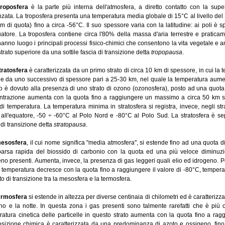
roposfera
è la parte più interna dell'atmosfera, a diretto contatto con la super
nzata. La troposfera presenta una temperatura media globale di 15°C al livello del 
m di quota) fino a circa -56°C. Il suo spessore varia con la latitudine: ai poli 
uatore. La troposfera contiene circa l'80% della massa d'aria terrestre e pratica
anno luogo i principali processi fisico-chimici che consentono la vita vegetale e a
strato superiore da una sottile fascia di transizione detta
tropopausa
.
tratosfera
è caratterizzata da un primo strato di circa 10 km di spessore, in cui la
e da uno successivo di spessore pari a 25-30 km, nel quale la temperatura aumen
 è dovuto alla presenza di uno strato di ozono (ozonosfera), posto ad una quota di
ntrazione aumenta con la quota fino a raggiungere un massimo a circa 50 km s.l
di temperatura. La temperatura minima in stratosfera si registra, invece, negli str
all'equatore, -50 ÷ -60°C al Polo Nord e -80°C al Polo Sud. La stratosfera è sep
 di transizione detta
stratopausa
.
esosfera
, il cui nome significa "media atmosfera", si estende fino ad una quota di
arsa rapida del biossido di carbonio con la quota ed una più veloce diminuzi
no presenti. Aumenta, invece, la presenza di gas leggeri quali elio ed idrogeno. Po
 temperatura decresce con la quota fino a raggiungere il valore di -80°C, temperat
ato di transizione tra la mesosfera e la termosfera.
ermosfera
si estende in altezza per diverse centinaia di chilometri ed è caratterizza
rno e la notte. In questa zona i gas presenti sono talmente rarefatti che è più
atura cinetica delle particelle in questo strato aumenta con la quota fino a rag
sizione chimica è caratterizzata da una predominanza di azoto e ossigeno, fino 