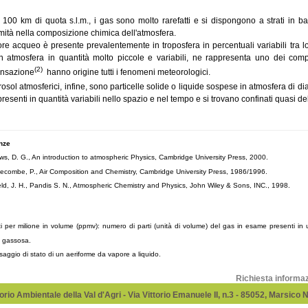
i 100 km di quota s.l.m., i gas sono molto rarefatti e si dispongono a strati in
mità nella composizione chimica dell'atmosfera.
ore acqueo è presente prevalentemente in troposfera in percentuali variabili tra
 in atmosfera in quantità molto piccole e variabili, ne rappresenta uno dei com
(2)
nsazione
hanno origine tutti i fenomeni meteorologici.
rosol atmosferici, infine, sono particelle solide o liquide sospese in atmosfera di 
resenti in quantità variabili nello spazio e nel tempo e si trovano confinati quasi del 
nze
ws, D. G., An introduction to atmospheric Physics, Cambridge University Press, 2000.
lecombe, P., Air Composition and Chemistry, Cambridge University Press, 1986/1996.
eld, J. H., Pandis S. N., Atmospheric Chemistry and Physics, John Wiley & Sons, INC., 1998.
ti per milione in volume (ppmv): numero di parti (unità di volume) del gas in esame presenti in 
a gassosa.
saggio di stato di un aeriforme da vapore a liquido.
Richiesta informa
rio Ambientale della Val d'Agri - Via Vittorio Emanuele II, n.3 - 85052, Marsico 