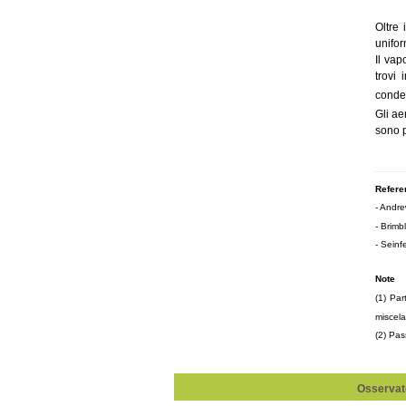
Oltre 
unifor
Il vap
trovi
conde
Gli ae
sono p
Refere
- Andre
- Brimb
- Seinf
Note
(1) Par
miscel
(2) Pas
Osservato