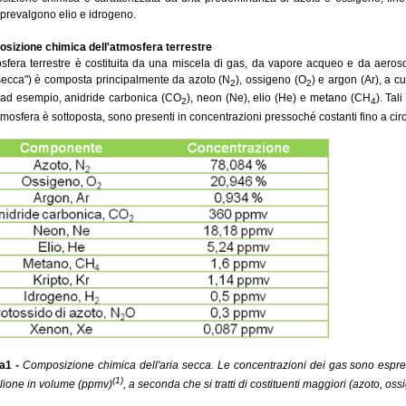
prevalgono elio e idrogeno.
sizione chimica dell'atmosfera terrestre
sfera terrestre è costituita da una miscela di gas, da vapore acqueo e da aeros
secca") è composta principalmente da azoto (N
), ossigeno (O
) e argon (Ar), a c
2
2
, ad esempio, anidride carbonica (CO
), neon (Ne), elio (He) e metano (CH
). Tal
2
4
atmosfera è sottoposta, sono presenti in concentrazioni pressoché costanti fino a circ
a1 -
Composizione chimica dell'aria secca. Le concentrazioni dei gas sono espres
(1)
lione in volume (ppmv)
, a seconda che si tratti di costituenti maggiori (azoto, os