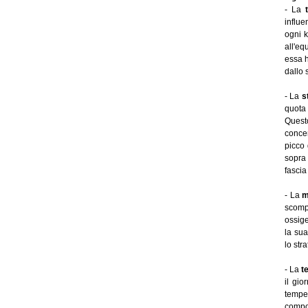
- La
t
influe
ogni k
all'eq
essa h
dallo 
- La
s
quota 
Questo
conce
picco 
sopra 
fascia
- La
m
scomp
ossige
la sua
lo str
- La
t
il gio
temper
compo