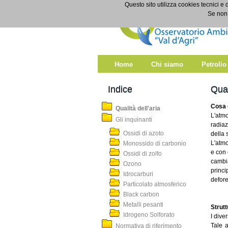
Salta al contenuto
Questo sito utilizza cookies tecnici e 
Qualità dell'aria
Se non 
Home
Chi siamo
Petrolio
Indice
Qual
Cosa 
Qualità dell'aria
L'atmo
Gli inquinanti
radiaz
Ossidi di azoto
della
L'atmo
Monossido di carbonio
e con 
Ossidi di zolfo
cambi
Ozono
princi
Idrocarburi
defore
Particolato atmosferico
Black carbon
Metalli pesanti
Strutt
Idrogeno Solforato
I dive
Tale a
Normativa di riferimento