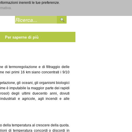
informazioni inerenti le tue preferenze.
Entra
rmativa.
Per saperne di più
e di termoregolazione e di filtraggio delle
ene nei primi 16 km siano concentrati i 9/10
etazione, gli oceani, gli organismi biologici
time è imputabile la maggior parte dei rapidi
osol) degli ultimi duecento anni, dovuti
à industriali e agricole, agli incendi e alle
to della temperatura al crescere della quota.
zioni di temperatura concordi o discordi in