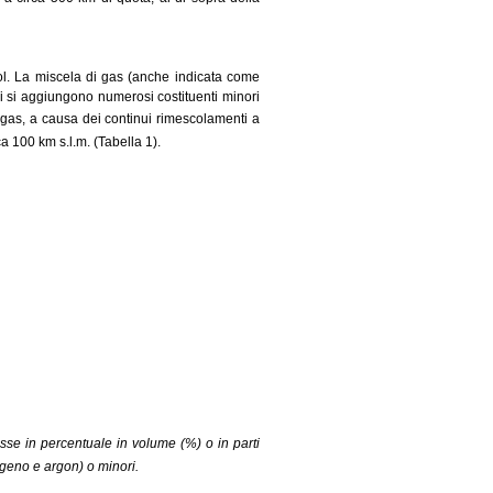
ol. La miscela di gas (anche indicata come
ui si aggiungono numerosi costituenti minori
i gas, a causa dei continui rimescolamenti a
a 100 km s.l.m. (Tabella 1).
se in percentuale in volume (%) o in parti
sigeno e argon) o minori.