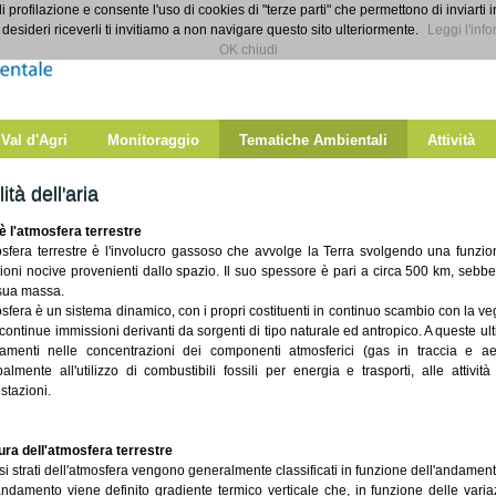
di profilazione e consente l'uso di cookies di "terze parti" che permettono di inviarti 
desideri riceverli ti invitiamo a non navigare questo sito ulteriormente.
Leggi l'info
OK chiudi
 Val d'Agri
Monitoraggio
Tematiche Ambientali
Attività
ità dell'aria
è l'atmosfera terrestre
sfera terrestre è l'involucro gassoso che avvolge la Terra svolgendo una funzion
ioni nocive provenienti dallo spazio. Il suo spessore è pari a circa 500 km, sebb
 sua massa.
sfera è un sistema dinamico, con i propri costituenti in continuo scambio con la veg
continue immissioni derivanti da sorgenti di tipo naturale ed antropico. A queste ul
amenti nelle concentrazioni dei componenti atmosferici (gas in traccia e aer
palmente all'utilizzo di combustibili fossili per energia e trasporti, alle attivit
stazioni.
ura dell'atmosfera terrestre
rsi strati dell'atmosfera vengono generalmente classificati in funzione dell'andamen
ndamento viene definito gradiente termico verticale che, in funzione delle varia