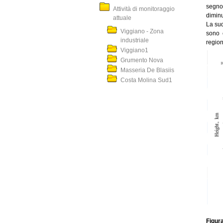
segno
Attività di monitoraggio
diminu
attuale
La sud
Viggiano - Zona
sono 
industriale
region
Viggiano1
Grumento Nova
Masseria De Blasiis
Costa Molina Sud1
Figura