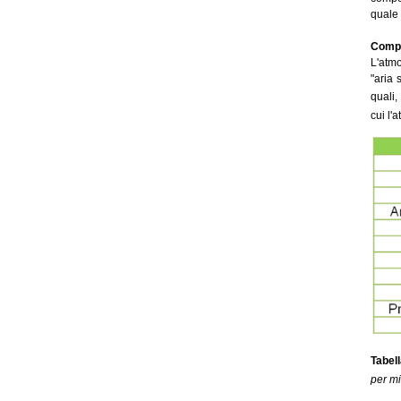
quale 
Compo
L'atmo
"aria 
quali
cui l'
Tabell
per mi