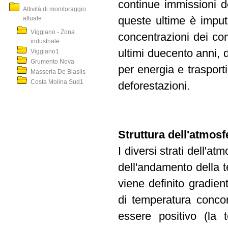
continue immissioni de
Attività di monitoraggio
attuale
queste ultime è imput
Viggiano - Zona
concentrazioni dei com
industriale
ultimi duecento anni, do
Viggiano1
Grumento Nova
per energia e trasporti,
Masseria De Blasiis
Costa Molina Sud1
deforestazioni.
Struttura dell'atmosf
I diversi strati dell'a
dell'andamento della 
viene definito gradien
di temperatura concor
essere positivo (la