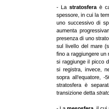
- La
stratosfera
è ca
spessore, in cui la te
uno successivo di sp
aumenta progressivam
presenza di uno strat
sul livello del mare 
fino a raggiungere un
si raggiunge il picco 
si registra, invece, n
sopra all'equatore, 
stratosfera è separat
transizione detta
stra
- La
mesosfera
, il c