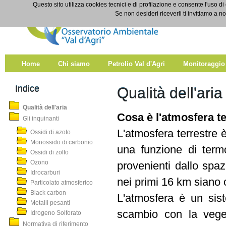
Salta al contenuto
Questo sito utilizza cookies tecnici e di profilazione e consente l'uso di
Qualità dell'aria
Se non desideri riceverli ti invitiamo a n
Home
Chi siamo
Petrolio Val d'Agri
Monitoraggio
Indice
Qualità dell'aria
Qualità dell'aria
Cosa è l'atmosfera te
Gli inquinanti
L'atmosfera terrestre 
Ossidi di azoto
Monossido di carbonio
una funzione di termo
Ossidi di zolfo
Ozono
provenienti dallo spa
Idrocarburi
nei primi 16 km siano 
Particolato atmosferico
Black carbon
L'atmosfera è un sist
Metalli pesanti
scambio con la veget
Idrogeno Solforato
Normativa di riferimento