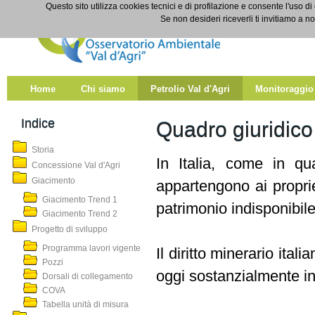
Salta al contenuto
Questo sito utilizza cookies tecnici e di profilazione e consente l'uso di
Quadro giuridico
Se non desideri riceverli ti invitiamo a n
Home
Chi siamo
Petrolio Val d'Agri
Monitoraggio
Indice
Quadro giuridico
Storia
In Italia, come in qu
Concessione Val d'Agri
Giacimento
appartengono ai proprie
Giacimento Trend 1
patrimonio indisponibile 
Giacimento Trend 2
Progetto di sviluppo
Programma lavori vigente
Il diritto minerario ital
Pozzi
oggi sostanzialmente ina
Dorsali di collegamento
COVA
Tabella unità di misura