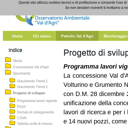
Salta al contenuto
Questo sito utilizza cookies tecnici e di profilazione e consente l'uso di
Progetto di sviluppo
Se non desideri riceverli ti invitiamo a n
Home
Chi siamo
Petrolio Val d'Agri
Monitoraggio
Indice
Progetto di svilu
Storia
Programma lavori vig
Concessione Val d'Agri
Giacimento
La concessione Val d'A
Giacimento Trend 1
Volturino e Grumento No
Giacimento Trend 2
con D.M. 28 dicembre 2
Progetto di sviluppo
Programma lavori vigente
unificazione della conc
Pozzi
lavori di ricerca e per i
Dorsali di collegamento
COVA
e 14 nuovi pozzi, come d
Tabella unità di misura