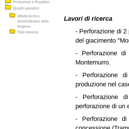
Produzione e Royalties
Quadro giuridico
Attività tecnico
Lavori di ricerca
amministrative della
Regione
- Perforazione di 2
Titoli minerari
del giacimento "Mon
- Perforazione di
Montemurro.
- Perforazione d
produzione nel caso
- Perforazione d
perforazione di un
- Perforazione di
concessione (Tramu