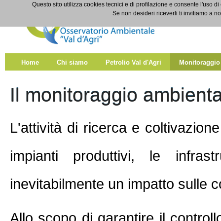
Salta al contenuto
Questo sito utilizza cookies tecnici e di profilazione e consente l'uso di
Monitoraggio
Se non desideri riceverli ti invitiamo a n
Home
Chi siamo
Petrolio Val d'Agri
Monitoraggio
Il monitoraggio ambiental
L'attività di ricerca e coltivazion
impianti produttivi, le infra
inevitabilmente un impatto sulle c
Allo scopo di garantire il controll