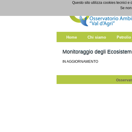
Salta al contenuto
Questo sito utilizza cookies tecnici e 
Monitoraggio degli ecosist
Se non 
Home
Chi siamo
Petrolio
Monitoraggio degli Ecosistem
IN AGGIORNAMENTO
Osservato