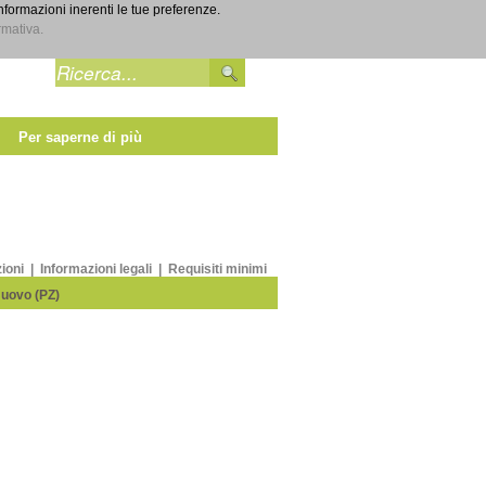
informazioni inerenti le tue preferenze.
Entra
rmativa.
Per saperne di più
zioni
|
Informazioni legali
|
Requisiti minimi
Nuovo (PZ)