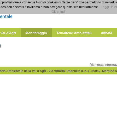
di profilazione e consente l'uso di cookies di "terze parti" che permettono di inviarti 
emi
desideri riceverli ti invitiamo a non navigare questo sito ulteriormente.
Leggi l'info
OK chiudi
 Val d'Agri
Monitoraggio
Tematiche Ambientali
Attività
i
Richiesta informa
rio Ambientale della Val d'Agri - Via Vittorio Emanuele II, n.3 - 85052, Marsico 