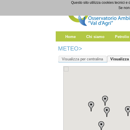
Salta al contenuto
Questo sito utilizza cookies tecnici e 
Meteo
Se non 
Home
Chi siamo
Petrolio