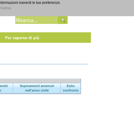
informazioni inerenti le tue preferenze.
Entra
rmativa.
Per saperne di più