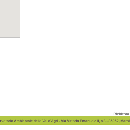
Richiesta
vatorio Ambientale della Val d'Agri - Via Vittorio Emanuele II, n.3 - 85052, Mar