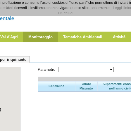
di profilazione e consente l'uso di cookies di "terze parti" che permettono di inviarti 
desideri riceverli ti invitiamo a non navigare questo sito ulteriormente.
Leggi l'info
OK chiudi
 Val d'Agri
Monitoraggio
Tematiche Ambientali
Attività