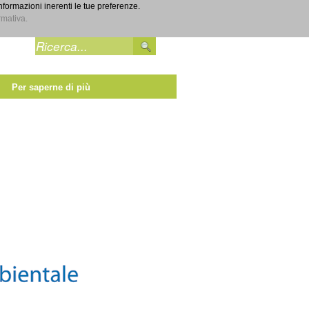
informazioni inerenti le tue preferenze.
Entra
rmativa.
Per saperne di più