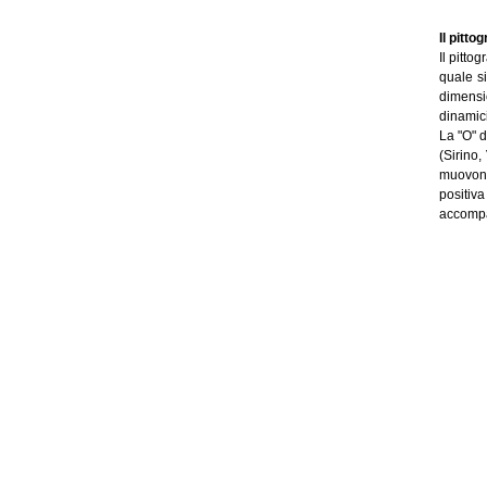
Il pitt
Il pitto
quale si
dimensio
dinamici
La "O" d
(Sirino,
muovono 
positiv
accompa