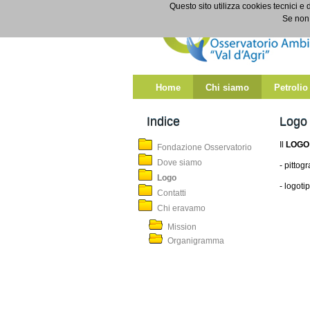
Salta al contenuto
Questo sito utilizza cookies tecnici e 
Logo
Se non 
Home
Chi siamo
Petrolio
Indice
Logo
Il
LOGO
Fondazione Osservatorio
Dove siamo
- pitto
Logo
- logoti
Contatti
Chi eravamo
Mission
Organigramma