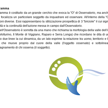
ogramma
gramma è costituito da un grande cerchio che evoca la "O" di Osservatorio, ma anche
 focalizza un particolare soggetto da inquadrare ed osservare. All'interno della "O"
ni diverse. Essi rappresentano la stilizzazione prospettica di 3 "briciole" il cui sig
tà e la continuità dell'azione messa in campo dall'Osservatorio.
ell'Osservatorio è sorretta da una mano che richiama la morfologia della valle dell'
 Volturino, Il Monte di Viggiano, Raparo e Serra Longa) che ricordano le dita di 
due linee la cui dinamica, da un lato esprime la relazione tra uomo, territorio e O
a che muove proprio dal cuore della valle (l'oggetto osservato) e sottoline
gnamento di chi osserva (il soggetto).