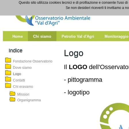
Salta al contenuto
Questo sito utilizza cookies tecnici e di profilazione e consente l'uso di
Logo
Se non desideri riceverli ti invitiamo a n
Home
Chi siamo
Petrolio Val d'Agri
Monitoraggio
Indice
Logo
Fondazione Osservatorio
Il
LOGO
dell'Osservato
Dove siamo
Logo
- pittogramma
Contatti
Chi eravamo
- logotipo
Mission
Organigramma