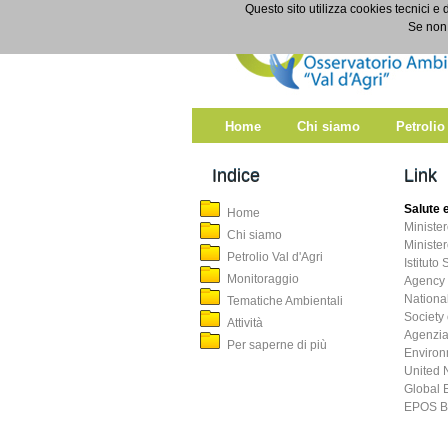
Salta al contenuto
Questo sito utilizza cookies tecnici e 
Link
Se non 
Home
Chi siamo
Petrolio
Indice
Link
Salute 
Home
Ministe
Chi siamo
Minister
Petrolio Val d'Agri
Istituto
Monitoraggio
Agency 
Nationa
Tematiche Ambientali
Society
Attività
Agenzia
Per saperne di più
Environ
United 
Global 
EPOS Ba