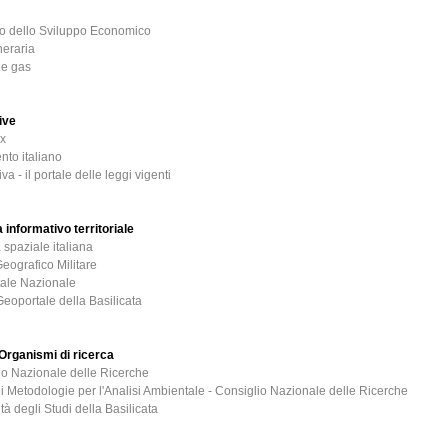
ro dello Sviluppo Economico
eraria
 e gas
ive
x
nto italiano
va - il portale delle leggi vigenti
 informativo territoriale
spaziale italiana
 Geografico Militare
ale Nazionale
eoportale della Basilicata
 Organismi di ricerca
io Nazionale delle Ricerche
 di Metodologie per l'Analisi Ambientale - Consiglio Nazionale delle Ricerche
tà degli Studi della Basilicata