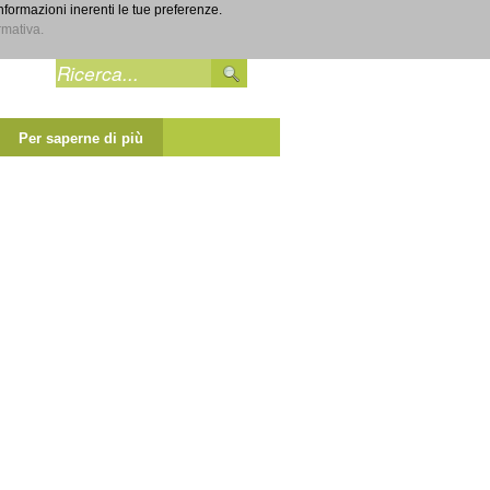
informazioni inerenti le tue preferenze.
Entra
rmativa.
Per saperne di più