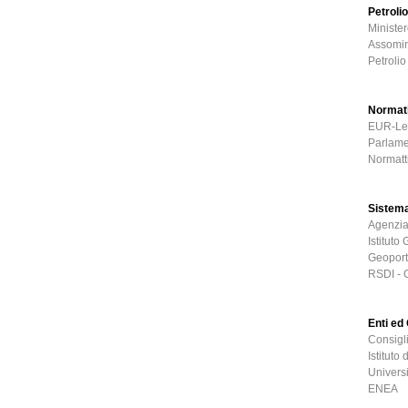
Petrolio
Ministe
Assomin
Petrolio
Normat
EUR-Le
Parlame
Normatti
Sistema
Agenzia 
Istituto
Geoport
RSDI - G
Enti ed
Consigl
Istituto
Universi
ENEA