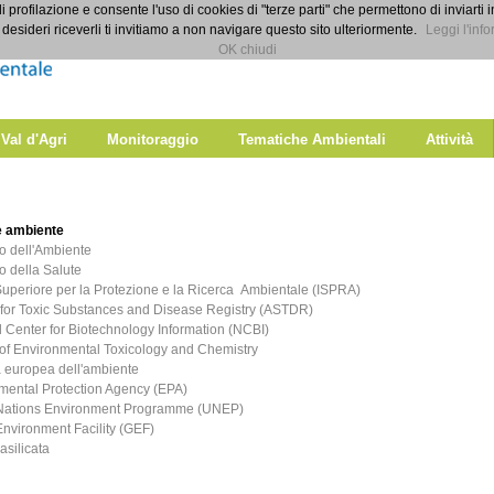
di profilazione e consente l'uso di cookies di "terze parti" che permettono di inviarti 
desideri riceverli ti invitiamo a non navigare questo sito ulteriormente.
Leggi l'info
OK chiudi
 Val d'Agri
Monitoraggio
Tematiche Ambientali
Attività
e ambiente
ro dell'Ambiente
o della Salute
 Superiore per la Protezione e la Ricerca Ambientale (ISPRA)
for Toxic Substances and Disease Registry (ASTDR)
l Center for Biotechnology Information (NCBI)
 of Environmental Toxicology and Chemistry
 europea dell'ambiente
mental Protection Agency (EPA)
Nations Environment Programme (UNEP)
Environment Facility (GEF)
silicata