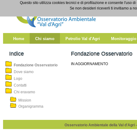
Salta al contenuto
Questo sito utilizza cookies tecnici e di profilazione e consente l'uso di
Fondazione Osservatorio
Se non desideri riceverli ti invitiamo a n
Home
Chi siamo
Petrolio Val d'Agri
Monitoraggio
Indice
Fondazione Osservatorio
IN AGGIORNAMENTO
Fondazione Osservatorio
Dove siamo
Logo
Contatti
Chi eravamo
Mission
Organigramma
Osservatorio Ambientale della Val d'Agri -