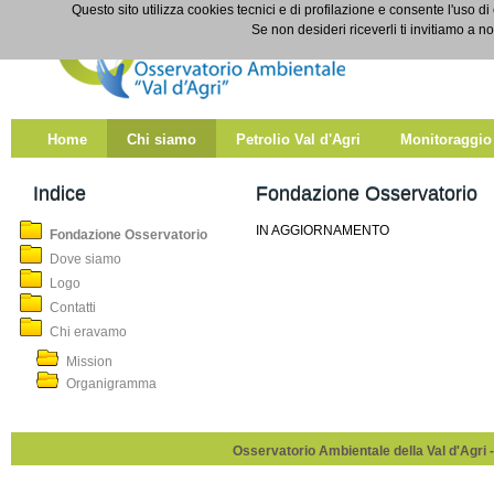
Salta al contenuto
Questo sito utilizza cookies tecnici e di profilazione e consente l'uso di
Fondazione Osservatorio
Se non desideri riceverli ti invitiamo a n
Home
Chi siamo
Petrolio Val d'Agri
Monitoraggio
Indice
Fondazione Osservatorio
IN AGGIORNAMENTO
Fondazione Osservatorio
Dove siamo
Logo
Contatti
Chi eravamo
Mission
Organigramma
Osservatorio Ambientale della Val d'Agri -