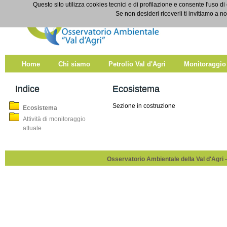
Salta al contenuto
Questo sito utilizza cookies tecnici e di profilazione e consente l'uso di
Ecosistema
Se non desideri riceverli ti invitiamo a n
Home
Chi siamo
Petrolio Val d'Agri
Monitoraggio
Indice
Ecosistema
Sezione in costruzione
Ecosistema
Attività di monitoraggio
attuale
Osservatorio Ambientale della Val d'Agri -