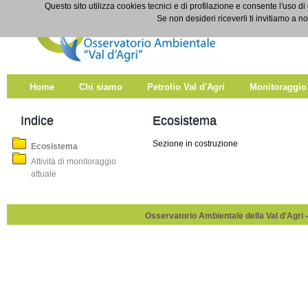
Salta al contenuto
Questo sito utilizza cookies tecnici e di profilazione e consente l'uso di
Ecosistema
Se non desideri riceverli ti invitiamo a n
Home
Chi siamo
Petrolio Val d'Agri
Monitoraggio
Indice
Ecosistema
Sezione in costruzione
Ecosistema
Attività di monitoraggio
attuale
Osservatorio Ambientale della Val d'Agri -