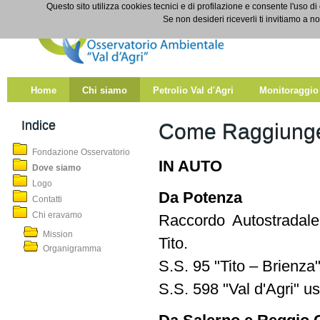
Salta al contenuto
Questo sito utilizza cookies tecnici e di profilazione e consente l'uso di
Dove siamo
Se non desideri riceverli ti invitiamo a n
Home
Chi siamo
Petrolio Val d'Agri
Monitoraggio
Indice
Come Raggiunge
Fondazione Osservatorio
IN AUTO
Dove siamo
Logo
Da Potenza
Contatti
Chi eravamo
Raccordo Autostradale
Mission
Tito.
Organigramma
S.S. 95 "Tito – Brienza"
S.S. 598 "Val d'Agri" 