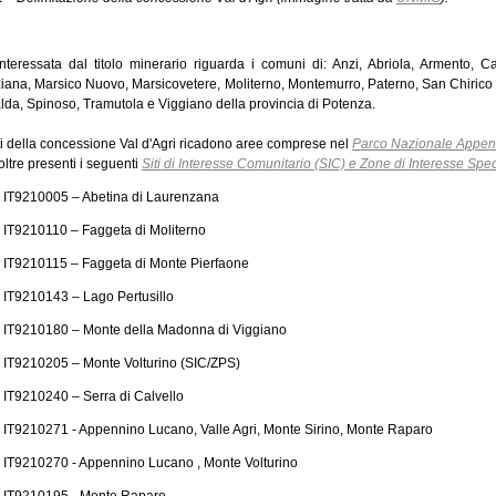
interessata dal titolo minerario riguarda i comuni di: Anzi, Abriola, Armento, C
iana, Marsico Nuovo, Marsicovetere, Moliterno, Montemurro, Paterno, San Chirico 
lda, Spinoso, Tramutola e Viggiano della provincia di Potenza.
ti della concessione Val d'Agri ricadono aree comprese nel
Parco Nazionale Appen
ltre presenti i seguenti
Siti di Interesse Comunitario (SIC) e Zone di Interesse Spe
- IT9210005 – Abetina di Laurenzana
- IT9210110 – Faggeta di Moliterno
- IT9210115 – Faggeta di Monte Pierfaone
- IT9210143 – Lago Pertusillo
- IT9210180 – Monte della Madonna di Viggiano
- IT9210205 – Monte Volturino (SIC/ZPS)
- IT9210240 – Serra di Calvello
- IT9210271 - Appennino Lucano, Valle Agri, Monte Sirino, Monte Raparo
- IT9210270 - Appennino Lucano , Monte Volturino