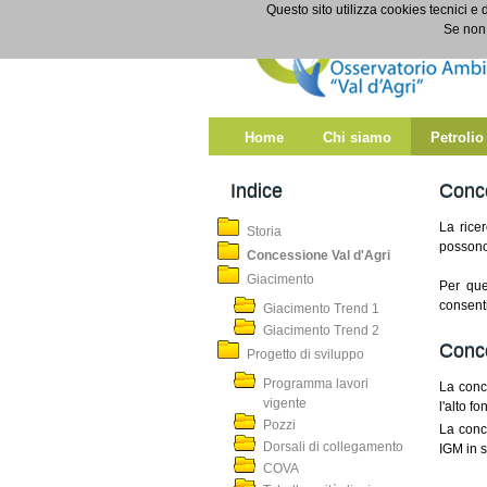
Salta al contenuto
Questo sito utilizza cookies tecnici e 
Concessione Val d'Agri
Se non 
Home
Chi siamo
Petrolio
Indice
Conc
La ricer
Storia
possono
Concessione Val d'Agri
Giacimento
Per que
consenti
Giacimento Trend 1
Giacimento Trend 2
Conce
Progetto di sviluppo
Programma lavori
La conce
vigente
l'alto fo
Pozzi
La conc
Dorsali di collegamento
IGM in s
COVA