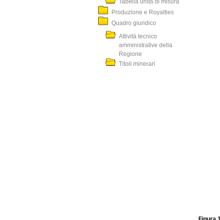
Tabella unità di misura
Produzione e Royalties
Quadro giuridico
Attività tecnico
amministrative della
Regione
Titoli minerari
Figura 