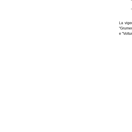
La vige
"Grument
e "Voltu