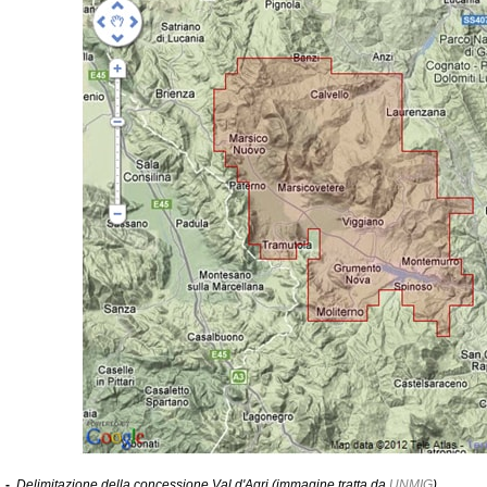
1 -
Delimitazione della concessione Val d'Agri (immagine tratta da
UNMIG
).