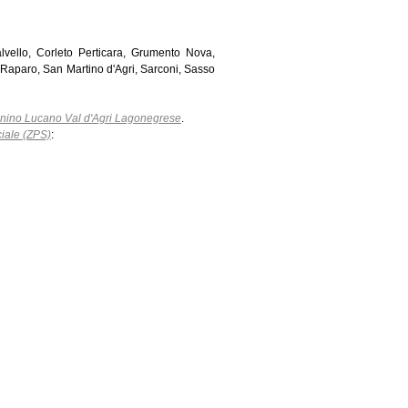
alvello, Corleto Perticara, Grumento Nova,
Raparo, San Martino d'Agri, Sarconi, Sasso
nino Lucano Val d'Agri Lagonegrese
.
ciale (ZPS)
: