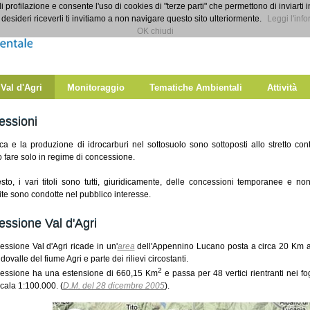
di profilazione e consente l'uso di cookies di "terze parti" che permettono di inviarti 
desideri riceverli ti invitiamo a non navigare questo sito ulteriormente.
Leggi l'info
OK chiudi
 Val d'Agri
Monitoraggio
Tematiche Ambientali
Attività
essioni
ca e la produzione di idrocarburi nel sottosuolo sono sottoposti allo stretto con
 fare solo in regime di concessione.
sto, i vari titoli sono tutti, giuridicamente, delle concessioni temporanee e non 
te sono condotte nel pubblico interesse.
ssione Val d'Agri
ssione Val d'Agri ricade in un'
area
dell'Appennino Lucano posta a circa 20 Km a 
ndovalle del fiume Agri e parte dei rilievi circostanti.
2
essione ha una estensione di 660,15 Km
e passa per 48 vertici rientranti nei fo
cala 1:100.000. (
D.M. del 28 dicembre 2005
).