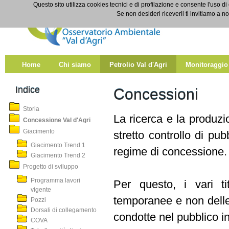
Salta al contenuto
Questo sito utilizza cookies tecnici e di profilazione e consente l'uso di
Concessione Val d'Agri
Se non desideri riceverli ti invitiamo a n
Home
Chi siamo
Petrolio Val d'Agri
Monitoraggio
Indice
Concessioni
Storia
La ricerca e la produzi
Concessione Val d'Agri
Giacimento
stretto controllo di pu
Giacimento Trend 1
regime di concessione.
Giacimento Trend 2
Progetto di sviluppo
Programma lavori
Per questo, i vari tit
vigente
temporanee e non delle 
Pozzi
Dorsali di collegamento
condotte nel pubblico i
COVA