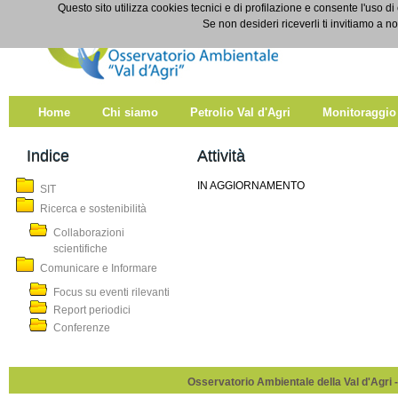
Salta al contenuto
Questo sito utilizza cookies tecnici e di profilazione e consente l'uso di
Attività
Se non desideri riceverli ti invitiamo a n
Home
Chi siamo
Petrolio Val d'Agri
Monitoraggio
Indice
Attività
IN AGGIORNAMENTO
SIT
Ricerca e sostenibilità
Collaborazioni
scientifiche
Comunicare e Informare
Focus su eventi rilevanti
Report periodici
Conferenze
Osservatorio Ambientale della Val d'Agri -