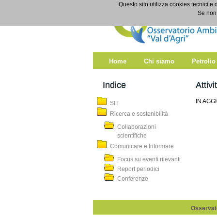
Salta al contenuto
Questo sito utilizza cookies tecnici e 
Attività
Se non 
Home
Chi siamo
Petrolio
Indice
Attivi
IN AG
SIT
Ricerca e sostenibilità
Collaborazioni
scientifiche
Comunicare e Informare
Focus su eventi rilevanti
Report periodici
Conferenze
Osservato