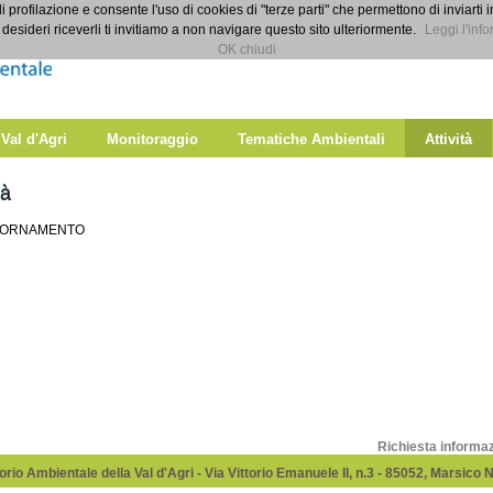
di profilazione e consente l'uso di cookies di "terze parti" che permettono di inviarti 
desideri riceverli ti invitiamo a non navigare questo sito ulteriormente.
Leggi l'info
OK chiudi
 Val d'Agri
Monitoraggio
Tematiche Ambientali
Attività
tà
GIORNAMENTO
Richiesta informa
rio Ambientale della Val d'Agri - Via Vittorio Emanuele II, n.3 - 85052, Marsico 