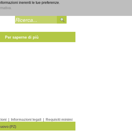
informazioni inerenti le tue preferenze.
Entra
rmativa.
Per saperne di più
zioni
|
Informazioni legali
|
Requisiti minimi
Nuovo (PZ)