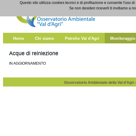
Salta al contenuto
Questo sito utilizza cookies tecnici e di profilazione e consente l'uso di
Acque di reiniezione
Se non desideri riceverli ti invitiamo a n
Home
Chi siamo
Petrolio Val d'Agri
Monitoraggio
Acque di reiniezione
IN AGGIORNAMENTO
Osservatorio Ambientale della Val d'Agri -