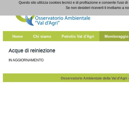
Salta al contenuto
Questo sito utilizza cookies tecnici e di profilazione e consente l'uso di
Acque di reiniezione
Se non desideri riceverli ti invitiamo a n
Home
Chi siamo
Petrolio Val d'Agri
Monitoraggio
Acque di reiniezione
IN AGGIORNAMENTO
Osservatorio Ambientale della Val d'Agri -