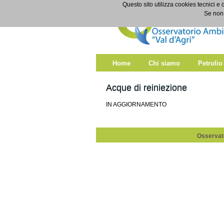
Salta al contenuto
Questo sito utilizza cookies tecnici e 
Acque di reiniezione
Se non 
Home
Chi siamo
Petrolio
Acque di reiniezione
IN AGGIORNAMENTO
Osservato