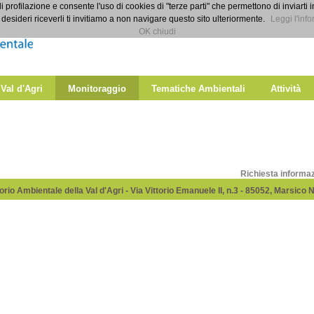
di profilazione e consente l'uso di cookies di "terze parti" che permettono di inviarti 
desideri riceverli ti invitiamo a non navigare questo sito ulteriormente.
Leggi l'info
OK chiudi
 Val d'Agri
Monitoraggio
Tematiche Ambientali
Attività
Richiesta informa
rio Ambientale della Val d'Agri - Via Vittorio Emanuele II, n.3 - 85052, Marsico 