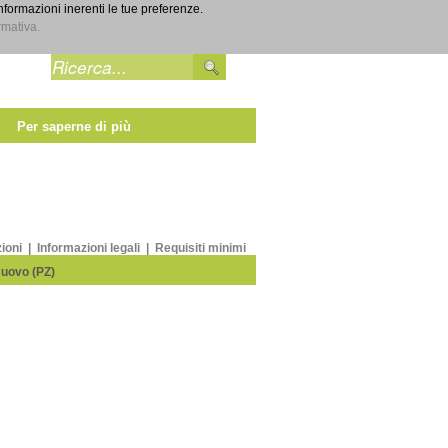
informazioni inerenti le tue preferenze.
Entra
rmativa.
Per saperne di più
zioni
|
Informazioni legali
|
Requisiti minimi
Nuovo (PZ)