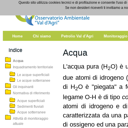
Salta al contenuto
Questo sito utilizza cookies tecnici e di profilazione e consente l'uso di
Acqua
Se non desideri riceverli ti invitiamo a n
Home
Chi siamo
Petrolio Val d'Agri
Monitoraggio
Indice
Acqua
Acqua
L'acqua pura (H
O) è u
Inquadramento territoriale
2
Le acque superficiali
due atomi di idrogeno 
Le acque sotterranee
di H
O è "piegata" a f
Gli inquinanti
2
Normativa di riferimento
legame O-H è di tipo
co
Acque superficiali
atomi di idrogeno e d
Sedimenti fluviali
Acque sotterranee
caratterizzata da una p
Attività di monitoraggio
di ossigeno ed una parz
attuale