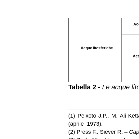
Acqu
Acque litosferiche
Acqu
Tabella 2 -
Le acque lito
(1) Peixoto J.P., M. Ali Ket
(aprile 1973).
(2) Press F., Siever R. –
Capi