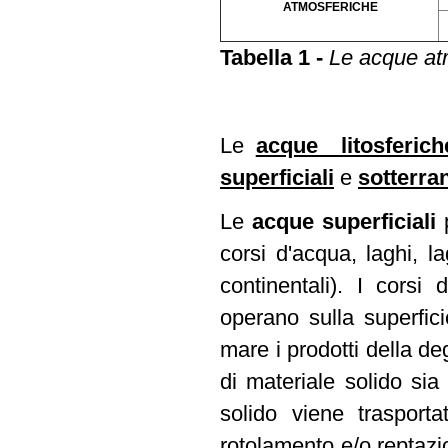
ATMOSFERICHE
Tabella 1 -
Le acque at
Le
acque litosferich
superficiali
e
sotterra
Le
acque superficiali
corsi d'acqua, laghi, la
continentali). I corsi
operano sulla superficie
mare i prodotti della d
di materiale solido sia 
solido viene traspor
rotolamento e/o reptazio