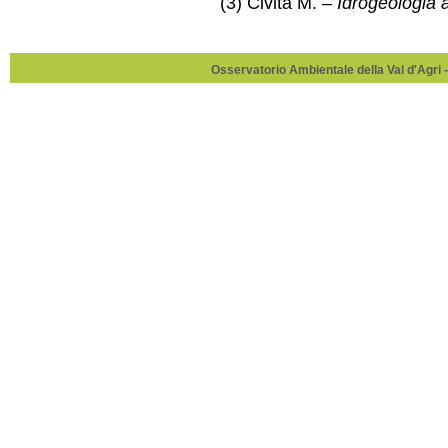
(3) Civita M. –
Idrogeologia 
Osservatorio Ambientale della Val d'Agri -