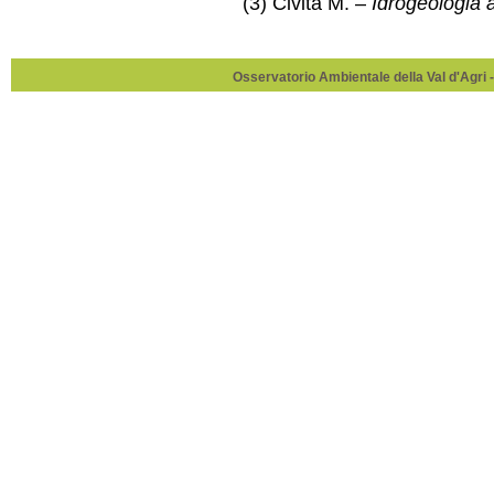
(3) Civita M. –
Idrogeologia 
Osservatorio Ambientale della Val d'Agri -