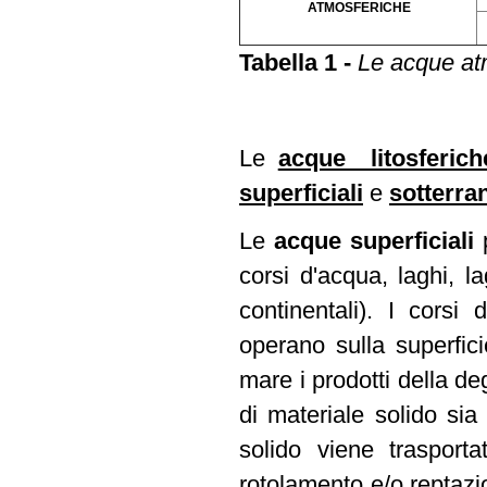
ATMOSFERICHE
Tabella 1 -
Le acque at
Le
acque litosferich
superficiali
e
sotterra
Le
acque superficiali
corsi d'acqua, laghi, la
continentali). I corsi
operano sulla superficie
mare i prodotti della d
di materiale solido sia 
solido viene traspor
rotolamento e/o reptazio