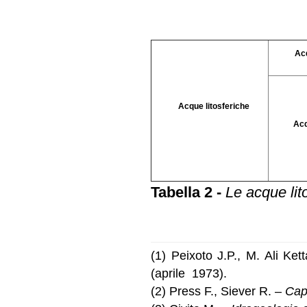
Acqu
Acque litosferiche
Acqu
Tabella 2 -
Le acque lito
(1) Peixoto J.P., M. Ali Ket
(aprile 1973).
(2) Press F., Siever R. –
Capi