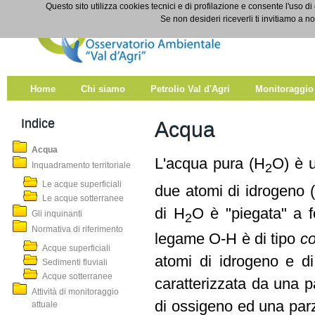
Salta al contenuto
Questo sito utilizza cookies tecnici e di profilazione e consente l'uso di
Acqua
Se non desideri riceverli ti invitiamo a n
Home
Chi siamo
Petrolio Val d'Agri
Monitoraggio
Indice
Acqua
Acqua
L'acqua pura (H
O) è u
Inquadramento territoriale
2
Le acque superficiali
due atomi di idrogeno 
Le acque sotterranee
di H
O è "piegata" a f
Gli inquinanti
2
Normativa di riferimento
legame O-H è di tipo
co
Acque superficiali
atomi di idrogeno e d
Sedimenti fluviali
Acque sotterranee
caratterizzata da una p
Attività di monitoraggio
di ossigeno ed una parz
attuale